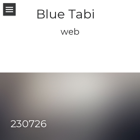
Blue Tabi   
ABOUT
web
BLOG
MUSIC
CONTACT
POWERED BY
230726